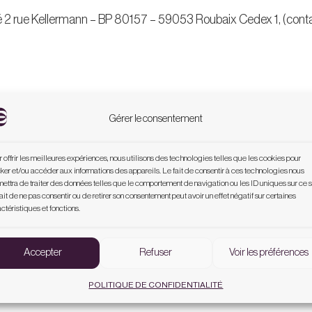
é 2 rue Kellermann – BP 80157 – 59053 Roubaix Cedex 1, (contac
Gérer le consentement
y ATENZA GACH .
 offrir les meilleures expériences, nous utilisons des technologies telles que les cookies pour
ker et/ou accéder aux informations des appareils. Le fait de consentir à ces technologies nous
ettra de traiter des données telles que le comportement de navigation ou les ID uniques sur ce s
ait de ne pas consentir ou de retirer son consentement peut avoir un effet négatif sur certaines
ctéristiques et fonctions.
Accepter
Refuser
Voir les préférences
POLITIQUE DE CONFIDENTIALITÉ
Toulouse