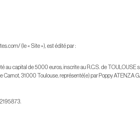
s.com/ (le « Site »), est édité par :
u capital de 5000 euros, inscrite au R.C.S. de TOULOUSE
azare Carnot, 31000 Toulouse, représenté(e) par Poppy ATENZA 
812195873.