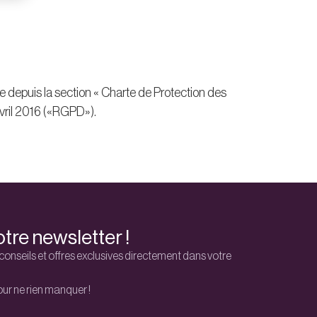
le depuis la section « Charte de Protection des
ril 2016 («RGPD»).
tre newsletter !
conseils et offres exclusives directement dans votre
r ne rien manquer !