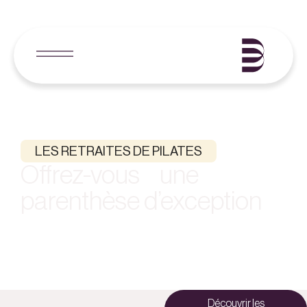
LES RETRAITES DE PILATES
Offrez-vous une
parenthèse d’exception
Les retraites avec BODY PILATES, c’est 7 jours pour laisser la
charge mentale de côté, ralentir et se reconnecter à soi dans
un lieu exceptionnel. Plus qu’un voyage, une retraite est un
cadeau que l’on se fait.
Découvrir les