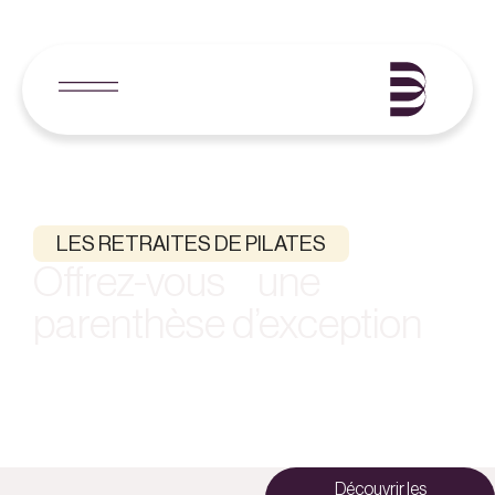
LES RETRAITES DE PILATES
Offrez-vous une
parenthèse d’exception
Les retraites avec BODY PILATES, c’est 7 jours pour laisser la
charge mentale de côté, ralentir et se reconnecter à soi dans
un lieu exceptionnel. Plus qu’un voyage, une retraite est un
cadeau que l’on se fait.
Découvrir les